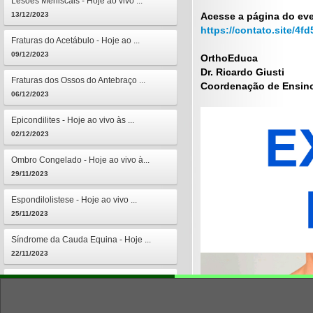
Lesões Meniscais - Hoje ao vivo ...
13/12/2023
Acesse a página do ev
https://contato.site/4
Fraturas do Acetábulo - Hoje ao ...
09/12/2023
OrthoEduca
Dr. Ricardo Giusti
Fraturas dos Ossos do Antebraço ...
Coordenação de Ensin
06/12/2023
Epicondilites - Hoje ao vivo às ...
02/12/2023
Ombro Congelado - Hoje ao vivo à...
29/11/2023
Espondilolistese - Hoje ao vivo ...
25/11/2023
Síndrome da Cauda Equina - Hoje ...
22/11/2023
Osteomielites - Hoje ao vivo às ...
18/11/2023