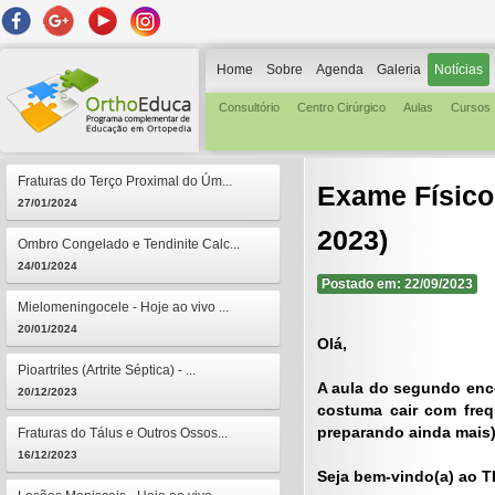
Home
Sobre
Agenda
Galeria
Notícias
Consultório
Centro Cirúrgico
Aulas
Cursos
Fraturas do Terço Proximal do Úm...
Exame Físic
27/01/2024
2023)
Ombro Congelado e Tendinite Calc...
24/01/2024
Postado em: 22/09/2023
Mielomeningocele - Hoje ao vivo ...
20/01/2024
Olá,
Pioartrites (Artrite Séptica) - ...
A aula do segundo enco
20/12/2023
costuma cair com freq
preparando ainda mais),
Fraturas do Tálus e Outros Ossos...
16/12/2023
Seja bem-vindo(a) ao