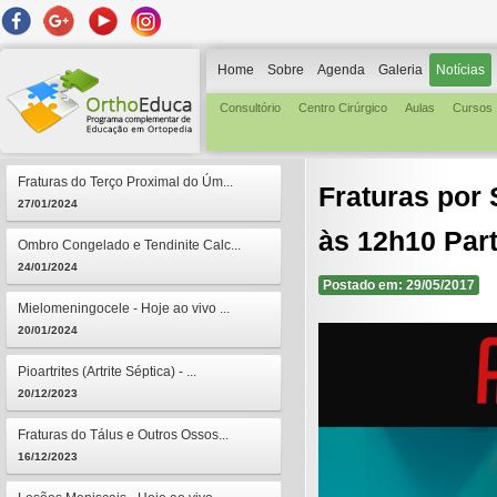
Home
Sobre
Agenda
Galeria
Notícias
Consultório
Centro Cirúrgico
Aulas
Cursos
Fraturas do Terço Proximal do Úm...
Fraturas por 
27/01/2024
às 12h10 Part
Ombro Congelado e Tendinite Calc...
24/01/2024
Postado em: 29/05/2017
Mielomeningocele - Hoje ao vivo ...
20/01/2024
Pioartrites (Artrite Séptica) - ...
20/12/2023
Fraturas do Tálus e Outros Ossos...
16/12/2023