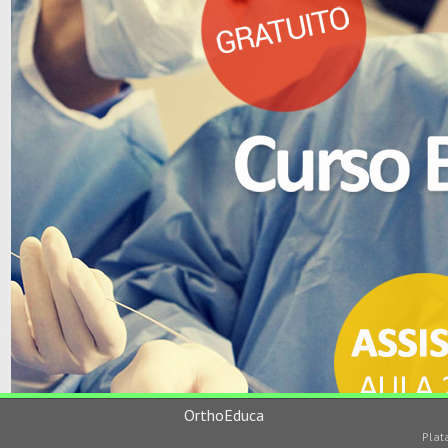
OrthoEduca
Plat