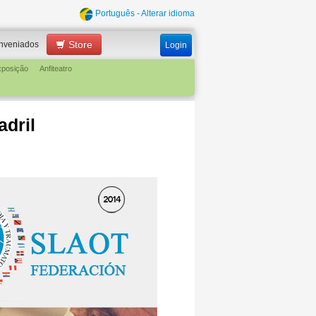
Português - Alterar idioma
Store
nveniados
Login
xposição
Anfiteatro
adril