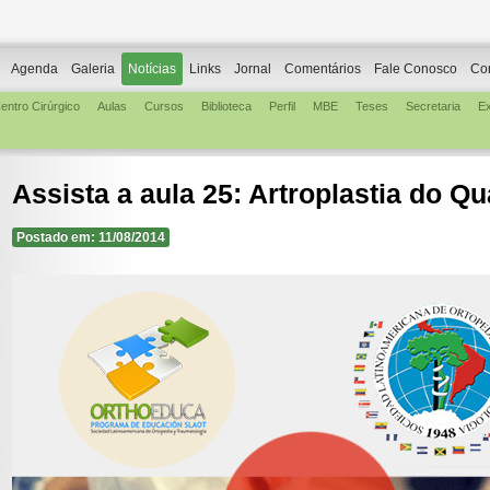
Agenda
Galeria
Notícias
Links
Jornal
Comentários
Fale Conosco
Co
entro Cirúrgico
Aulas
Cursos
Biblioteca
Perfil
MBE
Teses
Secretaria
E
Assista a aula 25: Artroplastia do Qu
Postado em: 11/08/2014