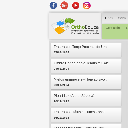
Home
Sobre
Consultório
C
Fraturas do Terço Proximal do Úm...
27/01/2024
Ombro Congelado e Tendinite Calc...
24/01/2024
Mielomeningocele - Hoje ao vivo ...
20/01/2024
Pioartrites (Artrite Séptica) - ...
20/12/2023
Fraturas do Tálus e Outros Ossos...
16/12/2023