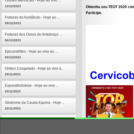
Lesões Meniscais - Hoje ao vivo ...
13/12/2023
Obtenha seu TEOT 2020 com
Participe.
Fraturas do Acetábulo - Hoje ao ...
09/12/2023
Fraturas dos Ossos do Antebraço ...
06/12/2023
Epicondilites - Hoje ao vivo às ...
02/12/2023
Ombro Congelado - Hoje ao vivo à...
29/11/2023
Espondilolistese - Hoje ao vivo ...
25/11/2023
Síndrome da Cauda Equina - Hoje ...
22/11/2023
Osteomielites - Hoje ao vivo às ...
18/11/2023