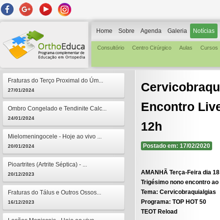
Home
Sobre
Agenda
Galeria
Notícias
Consultório
Centro Cirúrgico
Aulas
Cursos
Fraturas do Terço Proximal do Úm...
Cervicobraqu
27/01/2024
Encontro Liv
Ombro Congelado e Tendinite Calc...
24/01/2024
12h
Mielomeningocele - Hoje ao vivo ...
Postado em: 17/02/2020
20/01/2024
Pioartrites (Artrite Séptica) - ...
AMANHÃ Terça-Feira dia 18 
20/12/2023
Trigésimo nono encontro ao
Tema:
Cervicobraquialgias
Fraturas do Tálus e Outros Ossos...
Programa:
TOP HOT 50
16/12/2023
TEOT Reload