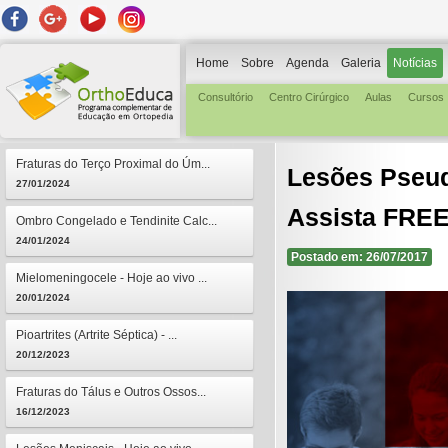
Home
Sobre
Agenda
Galeria
Notícias
Consultório
Centro Cirúrgico
Aulas
Cursos
Fraturas do Terço Proximal do Úm...
Lesões Pseud
27/01/2024
Assista FREE
Ombro Congelado e Tendinite Calc...
24/01/2024
Postado em: 26/07/2017
Mielomeningocele - Hoje ao vivo ...
20/01/2024
Pioartrites (Artrite Séptica) - ...
20/12/2023
Fraturas do Tálus e Outros Ossos...
16/12/2023