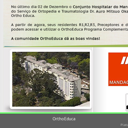
OrthoEduca
Plat