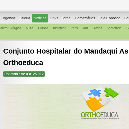
Agenda
Galeria
Notícias
Links
Jornal
Comentários
Fale Conosco
Co
entro Cirúrgico
Aulas
Cursos
Biblioteca
Perfil
MBE
Teses
Secretaria
E
Conjunto Hospitalar do Mandaqui A
Orthoeduca
Postado em: 03/12/2012