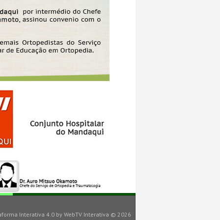
aforma Interativa 4.0
by
WebTV Interativa
© 2026