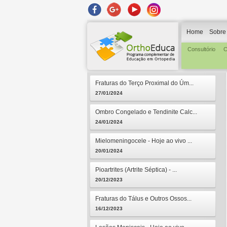
Home
Sobre
Consultório
C
Fraturas do Terço Proximal do Úm...
27/01/2024
Ombro Congelado e Tendinite Calc...
24/01/2024
Mielomeningocele - Hoje ao vivo ...
20/01/2024
Pioartrites (Artrite Séptica) - ...
20/12/2023
Fraturas do Tálus e Outros Ossos...
16/12/2023