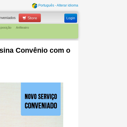
Português - Alterar idioma
Store
nveniados
Login
xposição
Anfiteatro
ssina Convênio com o