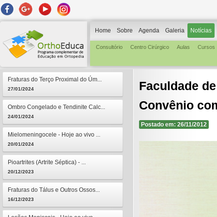
Home
Sobre
Agenda
Galeria
Notícias
Consultório
Centro Cirúrgico
Aulas
Cursos
Fraturas do Terço Proximal do Úm...
Faculdade de
27/01/2024
Convênio co
Ombro Congelado e Tendinite Calc...
24/01/2024
Postado em: 26/11/2012
Mielomeningocele - Hoje ao vivo ...
20/01/2024
Pioartrites (Artrite Séptica) - ...
20/12/2023
Fraturas do Tálus e Outros Ossos...
16/12/2023