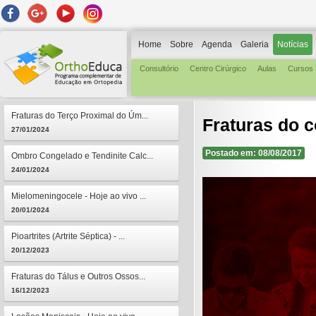
Home
Sobre
Agenda
Galeria
Notícias
Consultório
Centro Cirúrgico
Aulas
Cursos
Fraturas do Terço Proximal do Úm...
Fraturas do 
27/01/2024
Postado em: 08/08/2017
Ombro Congelado e Tendinite Calc...
24/01/2024
Mielomeningocele - Hoje ao vivo ...
20/01/2024
Pioartrites (Artrite Séptica) - ...
20/12/2023
Fraturas do Tálus e Outros Ossos...
16/12/2023