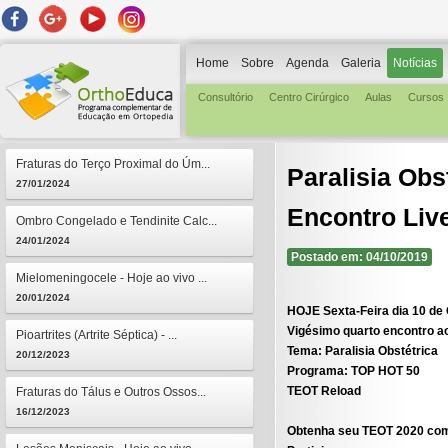
Home
Sobre
Agenda
Galeria
Notícias
Consultório
Centro Cirúrgico
Aulas
Cursos
Fraturas do Terço Proximal do Úm...
Paralisia Obs
27/01/2024
Encontro Live
Ombro Congelado e Tendinite Calc...
24/01/2024
Postado em: 04/10/2019
Mielomeningocele - Hoje ao vivo ...
20/01/2024
HOJE Sexta-Feira dia 10 de
Vigésimo quarto encontro a
Pioartrites (Artrite Séptica) - ...
Tema:
Paralisia Obstétrica
20/12/2023
Programa:
TOP HOT 50
TEOT Reload
Fraturas do Tálus e Outros Ossos...
16/12/2023
Obtenha seu TEOT 2020 com