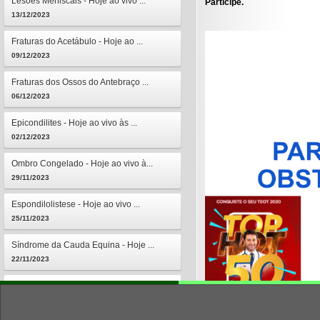
Lesões Meniscais - Hoje ao vivo ...
Participe.
13/12/2023
Fraturas do Acetábulo - Hoje ao ...
09/12/2023
Fraturas dos Ossos do Antebraço ...
06/12/2023
Epicondilites - Hoje ao vivo às ...
02/12/2023
Ombro Congelado - Hoje ao vivo à...
29/11/2023
Espondilolistese - Hoje ao vivo ...
25/11/2023
Síndrome da Cauda Equina - Hoje ...
22/11/2023
Osteomielites - Hoje ao vivo às ...
18/11/2023