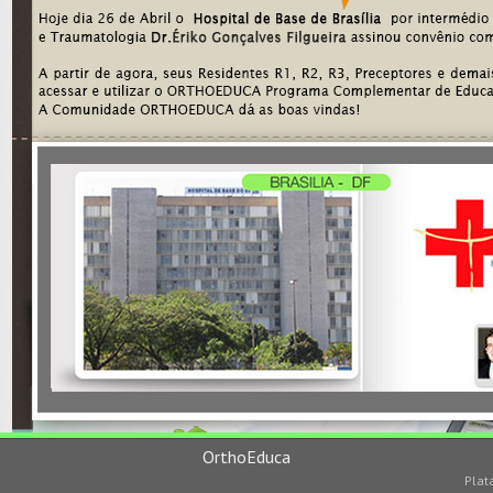
OrthoEduca
Plat