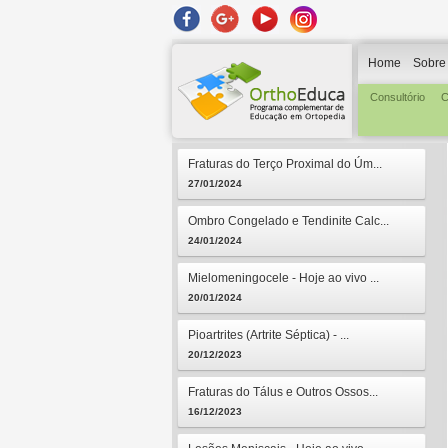
Home
Sobre
Consultório
C
Fraturas do Terço Proximal do Úm...
27/01/2024
Ombro Congelado e Tendinite Calc...
24/01/2024
Mielomeningocele - Hoje ao vivo ...
20/01/2024
Pioartrites (Artrite Séptica) - ...
20/12/2023
Fraturas do Tálus e Outros Ossos...
16/12/2023