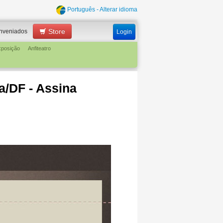
Português - Alterar idioma
Store
nveniados
Login
xposição
Anfiteatro
ia/DF - Assina