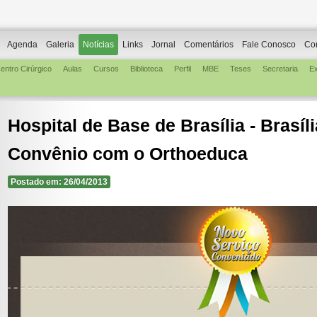
Agenda
Galeria
Notícias
Links
Jornal
Comentários
Fale Conosco
Co
entro Cirúrgico
Aulas
Cursos
Biblioteca
Perfil
MBE
Teses
Secretaria
E
Hospital de Base de Brasília - Brasíl
Convênio com o Orthoeduca
Postado em: 26/04/2013