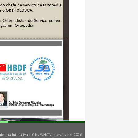
aforma Interativa 4.0
by
WebTV Interativa
© 2026