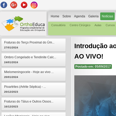
Home
Sobre
Agenda
Galeria
Notícias
Consultório
Centro Cirúrgico
Aulas
Cursos
Fraturas do Terço Proximal do Úm...
Introdução ao
27/01/2024
AO VIVO!
Ombro Congelado e Tendinite Calc...
24/01/2024
Postado em: 05/09/2017
Mielomeningocele - Hoje ao vivo ...
20/01/2024
Pioartrites (Artrite Séptica) - ...
20/12/2023
Fraturas do Tálus e Outros Ossos...
16/12/2023