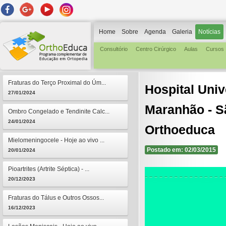
Home
Sobre
Agenda
Galeria
Notícias
Consultório
Centro Cirúrgico
Aulas
Cursos
Fraturas do Terço Proximal do Úm...
Hospital Univ
27/01/2024
Maranhão - S
Ombro Congelado e Tendinite Calc...
24/01/2024
Orthoeduca
Mielomeningocele - Hoje ao vivo ...
Postado em: 02/03/2015
20/01/2024
Pioartrites (Artrite Séptica) - ...
20/12/2023
Fraturas do Tálus e Outros Ossos...
16/12/2023