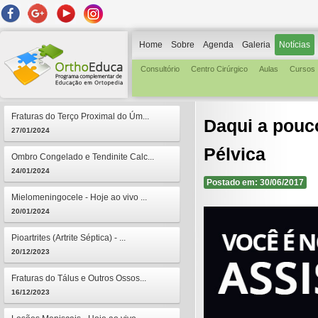
Home
Sobre
Agenda
Galeria
Notícias
Consultório
Centro Cirúrgico
Aulas
Cursos
Fraturas do Terço Proximal do Úm...
Daqui a pouc
27/01/2024
Pélvica
Ombro Congelado e Tendinite Calc...
24/01/2024
Postado em: 30/06/2017
Mielomeningocele - Hoje ao vivo ...
20/01/2024
Pioartrites (Artrite Séptica) - ...
20/12/2023
Fraturas do Tálus e Outros Ossos...
16/12/2023