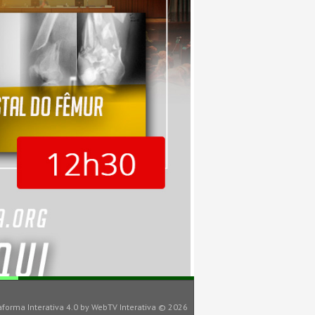
aforma Interativa 4.0
by
WebTV Interativa
© 2026