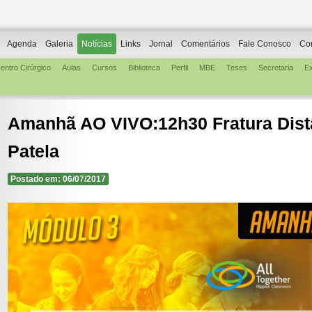
Agenda
Galeria
Notícias
Links
Jornal
Comentários
Fale Conosco
Co
entro Cirúrgico
Aulas
Cursos
Biblioteca
Perfil
MBE
Teses
Secretaria
E
Amanhã AO VIVO:12h30 Fratura Dist
Patela
Postado em: 06/07/2017