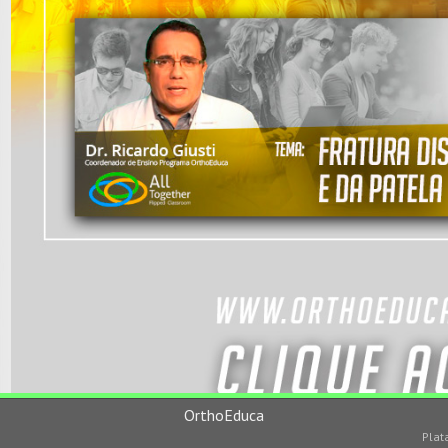
OrthoEduca
Plat