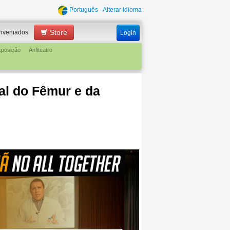
Português - Alterar idioma
Store
nveniados
Login
xposição
Anfiteatro
al do Fêmur e da