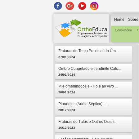
Home
Sobre
Consultório
C
Fraturas do Terço Proximal do Úm...
27/01/2024
Ombro Congelado e Tendinite Calc...
24/01/2024
Mielomeningocele - Hoje ao vivo ...
20/01/2024
Pioartrites (Artrite Séptica) - ...
20/12/2023
Fraturas do Tálus e Outros Ossos...
16/12/2023