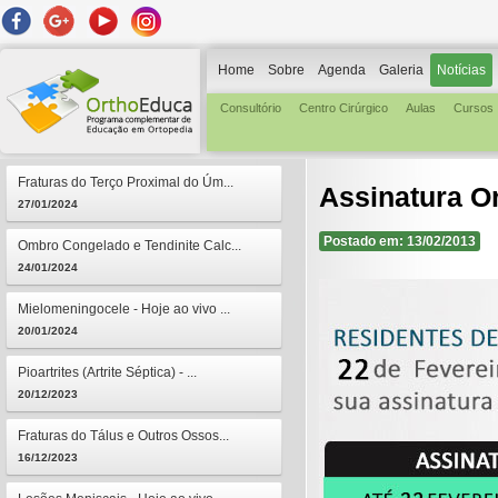
Home
Sobre
Agenda
Galeria
Notícias
Consultório
Centro Cirúrgico
Aulas
Cursos
Fraturas do Terço Proximal do Úm...
Assinatura O
27/01/2024
Postado em: 13/02/2013
Ombro Congelado e Tendinite Calc...
24/01/2024
Mielomeningocele - Hoje ao vivo ...
20/01/2024
Pioartrites (Artrite Séptica) - ...
20/12/2023
Fraturas do Tálus e Outros Ossos...
16/12/2023