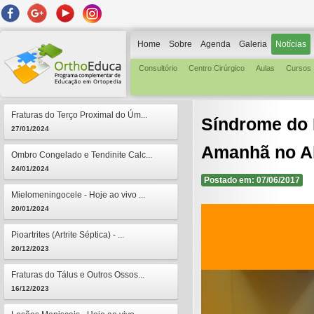
Home
Sobre
Agenda
Galeria
Notícias
Consultório
Centro Cirúrgico
Aulas
Cursos
Fraturas do Terço Proximal do Úm...
Síndrome do 
27/01/2024
Amanhã no Al
Ombro Congelado e Tendinite Calc...
24/01/2024
Postado em: 07/06/2017
Mielomeningocele - Hoje ao vivo ...
20/01/2024
Pioartrites (Artrite Séptica) - ...
20/12/2023
Fraturas do Tálus e Outros Ossos...
16/12/2023