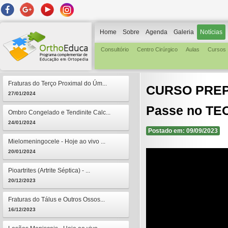
Home
Sobre
Agenda
Galeria
Notícias
Consultório
Centro Cirúrgico
Aulas
Cursos
Fraturas do Terço Proximal do Úm...
CURSO PREPA
27/01/2024
Passe no TE
Ombro Congelado e Tendinite Calc...
24/01/2024
Postado em: 09/09/2023
Mielomeningocele - Hoje ao vivo ...
20/01/2024
Pioartrites (Artrite Séptica) - ...
20/12/2023
Fraturas do Tálus e Outros Ossos...
16/12/2023