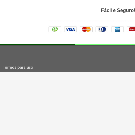
OSTEOTOMIAS DO QUADRIL: PÉLVICA
Fácil e Seguro
ARTRODESES DO PUNHO E DA MÃO
ESPONDILOLISTESE
ARTROPLASTIA DO OMBRO
TENDINITES RELACIONADAS AO ESPORTE
ARTRODESES (QUADRIL)
LESÕES DA UNIDADE MÚSCULO-TENDÍNEA
Termos para uso
LESÕES OSTEOCONDRAIS: TÁLUS
FRATURAS DO TORNOZELO E PÉ: PILÃO TIBIA
MICROCIRURGIA, REIMPLANTES
LESÕES DA ARTICULAÇÃO DE LISFRANC
FRATURAS DO TÁLUS E OUTROS OSSOS DO 
FRATURAS DA REGIÃO DO PUNHO E DA MÃO
FRATURAS DO COTOVELO
SÍNDROMES COMPRESSIVAS DOS NERVOS PE