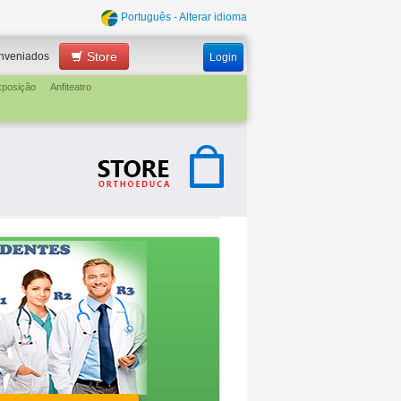
Português - Alterar idioma
Store
nveniados
Login
xposição
Anfiteatro