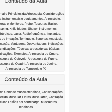
Conteúdo da Aula
ntal e Princípios da Artroscopia, Considerações
is, Instrumentais e equipamentos, Artroscópio,
ras e Monitores, Probe, Tesouras, Basket,
sping, Knife blades, Shaver, Instrumentos
cirúrgicos, Laser, Radiofrequência, Implantes,
 de irrigação, Torniquete, Suportes, Anestesia,
tação, Vantagens, Desvantagens, Indicações,
indicações, Técnicas artroscópicas básicas,
licações, Exemplos, Artroscopia do Ombro,
oscopia do Cotovelo, Artroscopia do Punho,
roscopia do Quadril, Artroscopia do Joelho,
Artroscopia do Tornozelo e Pé
Conteúdo da Aula
 da Unidade Musculotendínea, Considerações
 Tecido Muscular, Fibras Musculares, Contração
cular, Lesões por sobrecarga, Musculares,
Tendíneas.