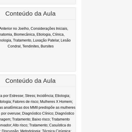
Conteúdo da Aula
Anterior no Joelho, Considerações Iniciais,
atomia, Biomecânica, Etiologia, Clínica,
nologia, Tratamento, Luxação Patelar, Lesão
Condral, Tendinites, Bursites
Conteúdo da Aula
ra por Estresse; Stress; Incidência; Etiologia;
tologia; Fatores de risco; Mulheres X Homem;
as anatômicas dos MMII predispõe as mulheres
 por overuse; Diagnóstico Clínico; Diagnóstico
magem; Tratamento; Baixo risco; Tratamento
vador; Alto risco; Tratamento; Casuística do
 Discussão; Metodologia; Técnica Cirúrgica;