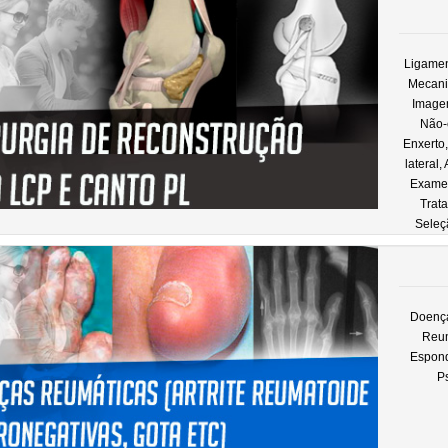
Ligamen
Mecani
Imagem
Não-
Enxerto
lateral
Exame 
Trat
Seleç
Doença
Reum
Espondi
P