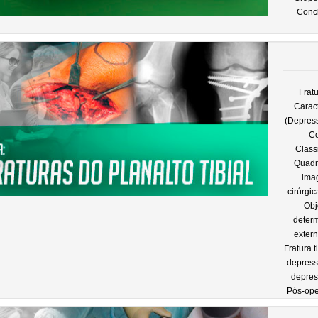
Concl
Fratu
Caract
(Depres
Co
Class
Quadro
imag
cirúrgic
Obj
determ
extern
Fratura 
depress
depres
Pós-ope