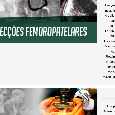
Afecçõ
Estabil
Arquite
Pal
Radiog
Laurin,
Índ
Descham
Ressonâ
Ag
Realin
Rebaix
Recon
Trocle
medial d
Artrop
Osteoart