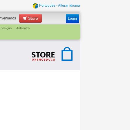
Português - Alterar idioma
Store
nveniados
Login
xposição
Anfiteatro