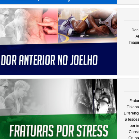
Dor 
An
Imagi
Fratu
Fisiopa
Diferenç
a lesões
por i
Conser
Grupo;