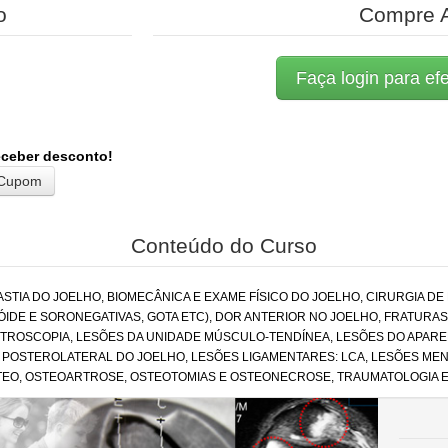
o
Compre 
Faça login para ef
eceber desconto!
Conteúdo do Curso
IA DO JOELHO, BIOMECÂNICA E EXAME FÍSICO DO JOELHO, CIRURGIA DE
IDE E SORONEGATIVAS, GOTA ETC), DOR ANTERIOR NO JOELHO, FRATURA
 ARTROSCOPIA, LESÕES DA UNIDADE MÚSCULO-TENDÍNEA, LESÕES DO APA
 POSTEROLATERAL DO JOELHO, LESÕES LIGAMENTARES: LCA, LESÕES MEN
ÍTEO, OSTEOARTROSE, OSTEOTOMIAS E OSTEONECROSE, TRAUMATOLOGIA E