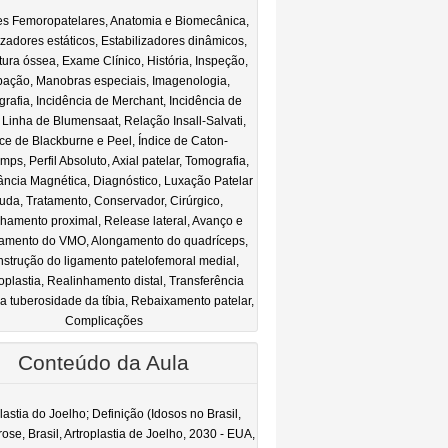
es Femoropatelares, Anatomia e Biomecânica,
izadores estáticos, Estabilizadores dinâmicos,
tura óssea, Exame Clínico, História, Inspeção,
pação, Manobras especiais, Imagenologia,
rafia, Incidência de Merchant, Incidência de
 Linha de Blumensaat, Relação Insall-Salvati,
ice de Blackburne e Peel, Índice de Caton-
ps, Perfil Absoluto, Axial patelar, Tomografia,
ncia Magnética, Diagnóstico, Luxação Patelar
uda, Tratamento, Conservador, Cirúrgico,
hamento proximal, Release lateral, Avanço e
amento do VMO, Alongamento do quadríceps,
strução do ligamento patelofemoral medial,
oplastia, Realinhamento distal, Transferência
a tuberosidade da tíbia, Rebaixamento patelar,
Complicações
Conteúdo da Aula
lastia do Joelho; Definição (Idosos no Brasil,
rose, Brasil, Artroplastia de Joelho, 2030 - EUA,