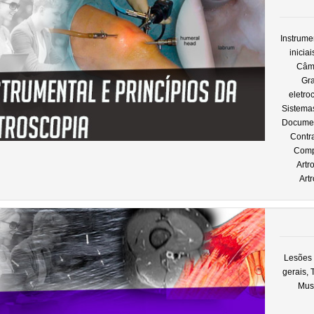
Instrume
inicia
Câme
Gra
eletro
Sistemas
Documen
Contra
Comp
Artr
Art
Lesões
gerais,
Mus