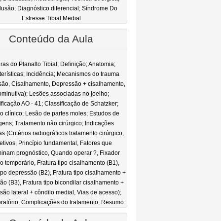
usão; Diagnóstico diferencial; Síndrome Do
Estresse Tibial Medial
Conteúdo da Aula
ras do Planalto Tibial; Definição; Anatomia;
erísticas; Incidência; Mecanismos do trauma
são, Cisalhamento, Depressão + cisalhamento,
minutiva); Lesões associadas no joelho;
ificação AO - 41; Classificação de Schatzker;
 clínico; Lesão de partes moles; Estudos de
ens; Tratamento não cirúrgico; Indicações
as (Critérios radiográficos tratamento cirúrgico,
etivos, Princípio fundamental, Fatores que
inam prognóstico, Quando operar ?, Fixador
o temporário, Fratura tipo cisalhamento (B1),
tipo depressão (B2), Fratura tipo cisalhamento +
ão (B3), Fratura tipo bicondilar cisalhamento +
são lateral + côndilo medial, Vias de acesso);
ratório; Complicações do tratamento; Resumo