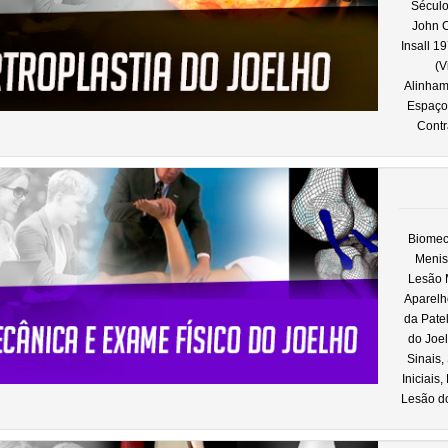
Século
John C
Insall 19
(V
Alinham
Espaços
Contr
Biomec
Menis
Lesão 
Aparelh
da Pate
do Joe
Sinais,
Iniciais
Lesão do