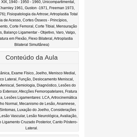
 XIX, 1940 - 1950 - 1960, Unicompartimental,
harnley 1961, Guston -1971, Freeman 1973,
76); Fisiopatologia da Artrose; Artroplastia Total
ia de Acesso, Cortes Ósseos - Princípios,
ento, Corte Femoral, Corte Tibial, Mensuração
, Balanço Ligamentar - Objetivo, Varo, Valgo,
atura em Flexão, Flexo Bilateral, Artroplastia
Bilateral Simultânea)
Conteúdo da Aula
ânica, Exame Físico, Joelho, Menisco Medial,
co Lateral, Função, Deslocamento Meniscal,
Meniscal, Semiologia, Diagnóstico, Lesões do
o Extensor, Afecções Femoropatelares, Fratura
la, Lesões Ligamentares: LCA, Artrocinemática
lho Normal, Mecanismo de Lesão, Anamnese,
 Sintomas, Luxação do Joelho, Considerações
, Lesão Vascular, Lesão Neurológica, Avaliação,
 Ligamento Cruzado Posterior, Canto Póstero-
Lateral.