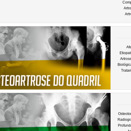
Comp
Artr
Art
Af
Etiopa
Artros
Biológic
Trata
Osteoto
Radiográ
Profund