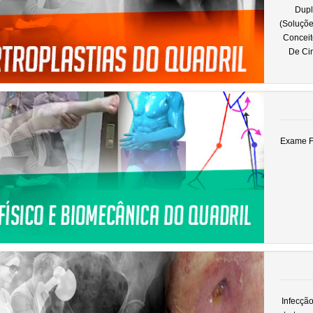
Dupl
(Soluçõe
Conceit
De Ci
Exame Fí
Infecção