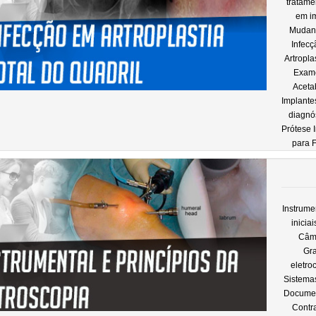
tratame
em im
Mudanç
Infecç
Artropla
Exame
Aceta
Implante
diagnó
Prótese 
para 
Instrume
inicia
Câme
Gra
eletro
Sistemas
Documen
Contra