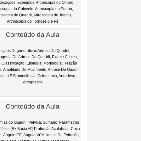
licações, Exemplos, Artroscopia do Ombro,
oscopia do Cotovelo, Artroscopia do Punho,
roscopia do Quadril, Artroscopia do Joelho,
Artroscopia do Tornozelo e Pé
Conteúdo da Aula
ecções Degenerativas Artrose Do Quadril;
togenia Da Artrose Do Quadril; Exame Clínico;
e Classificação; Etiologia; Morfologia; Reação
a; Amplitude De Movimento; Artrose Do Quadril
mento E Biomecânica; Osteotomia; Artrodese;
Artroplastia
Conteúdo da Aula
mias do Quadril: Pélvica; Sumário; Parâmetros
ficos (Rx Bacia AP, Protrusão Acetabular Coxa
a, Angulo CE, Angulo VCA, Índice De Extrusão,