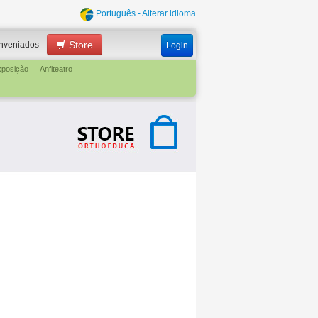
Português - Alterar idioma
Store
nveniados
Login
xposição
Anfiteatro