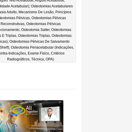
gulo Teto Acetabular, Angulo Acetabular,
didade Acetabular); Osteotomias Acetabulares
asia Adulto, Mecanismo De Lesão, Princípios
teotomias Pélvicas, Osteotomias Pélvicas
Reconstrutivas, Osteotomias Pélvicas
cionamento, Osteotomia Salter, Osteotomias
 E Triplas, Osteotomias Triplas, Osteotomias
ricas); Osteotomias Pélvicas De Salvamento
 Shelf); Osteotomia Periacetabular (Indicações,
ntra-Indicações, Exame Físico, Critérios
Radiográficos, Técnica, OPA)