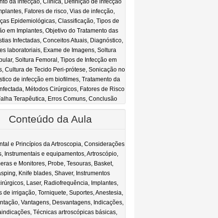
nto da infecção, Clínica, Definição de infecção
plantes, Fatores de risco, Vias de infecção,
as Epidemiológicas, Classificação, Tipos de
ão em Implantes, Objetivo do Tratamento das
stias Infectadas, Conceitos Atuais, Diagnóstico,
s laboratoriais, Exame de Imagens, Soltura
bular, Soltura Femoral, Tipos de Infecção em
s, Cultura de Tecido Peri-prótese, Sonicação no
stico de infecção em biofilmes, Tratamento da
Infectada, Métodos Cirúrgicos, Fatores de Risco
Falha Terapêutica, Erros Comuns, Conclusão
Conteúdo da Aula
ntal e Princípios da Artroscopia, Considerações
is, Instrumentais e equipamentos, Artroscópio,
ras e Monitores, Probe, Tesouras, Basket,
sping, Knife blades, Shaver, Instrumentos
cirúrgicos, Laser, Radiofrequência, Implantes,
 de irrigação, Torniquete, Suportes, Anestesia,
tação, Vantagens, Desvantagens, Indicações,
indicações, Técnicas artroscópicas básicas,