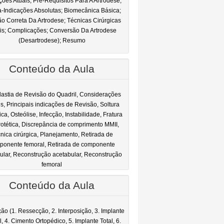
ções Atuais; Pré-Requisitos Para A Artrodese;
a-Indicações Absolutas; Biomecânica Básica;
o Correta Da Artrodese; Técnicas Cirúrgicas
is; Complicações; Conversão Da Artrodese
(Desartrodese); Resumo
Conteúdo da Aula
lastia de Revisão do Quadril, Considerações
ais, Principais indicações de Revisão, Soltura
ca, Osteólise, Infecção, Instabilidade, Fratura
rotética, Discrepância de comprimento MMII,
nica cirúrgica, Planejamento, Retirada de
ponente femoral, Retirada de componente
ular, Reconstrução acetabular, Reconstrução
femoral
Conteúdo da Aula
ção (1. Ressecção, 2. Interposição, 3. Implante
l, 4. Cimento Ortopédico, 5. Implante Total, 6.