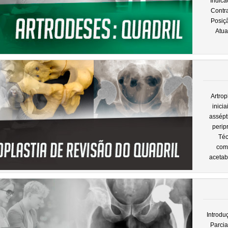
Indica
Contr
Posiçã
Atua
Artrop
inici
assépti
perip
Téc
com
acetab
Introdu
Parcia