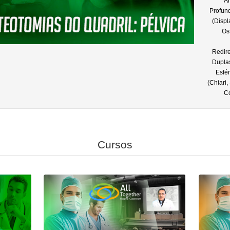
An
Profun
(Displ
Os
Redire
Duplas
Esfé
(Chiari,
Co
Cursos