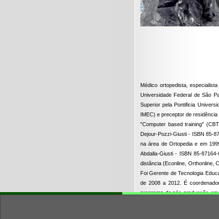
Médico ortopedista, especialis
Universidade Federal de São Pa
Superior pela Pontificia Univer
IMEC) e preceptor de residência
"Computer based training" (CBT
Dejour-Pozzi-Giusti - ISBN 85-8
na área de Ortopedia e em 199
Abdalla-Giusti - ISBN 85-87164-
distância (Econline, Orthonline, 
Foi Gerente de Tecnologia Educ
de 2008 a 2012. É coordenador
programa de pós-graduação em S
em Ortopedia e Traumatologia d
MINISTÉRIO DA EDUCAÇÃO -