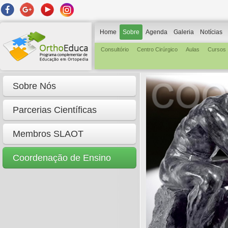
Home
Sobre
Agenda
Galeria
Notícias
Consultório
Centro Cirúrgico
Aulas
Cursos
Sobre Nós
Parcerias Científicas
Membros SLAOT
Coordenação de Ensino